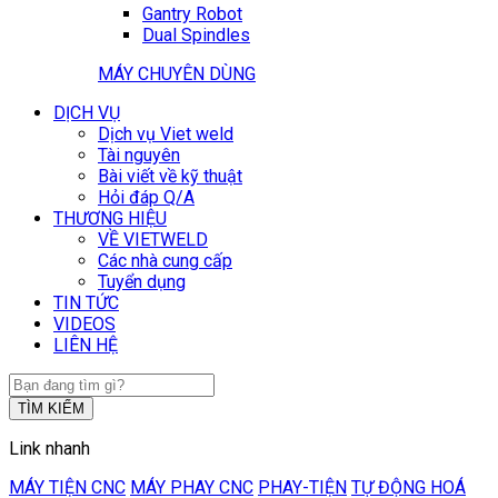
Gantry Robot
Dual Spindles
MÁY CHUYÊN DÙNG
DỊCH VỤ
Dịch vụ Viet weld
Tài nguyên
Bài viết về kỹ thuật
Hỏi đáp Q/A
THƯƠNG HIỆU
VỀ VIETWELD
Các nhà cung cấp
Tuyển dụng
TIN TỨC
VIDEOS
LIÊN HỆ
TÌM KIẾM
Link nhanh
MÁY TIỆN CNC
MÁY PHAY CNC
PHAY-TIỆN
TỰ ĐỘNG HOÁ