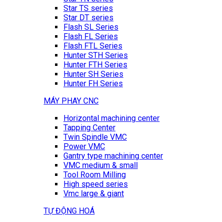
Star TS series
Star DT series
Flash SL Series
Flash FL Series
Flash FTL Series
Hunter STH Series
Hunter FTH Series
Hunter SH Series
Hunter FH Series
MÁY PHAY CNC
Horizontal machining center
Tapping Center
Twin Spindle VMC
Power VMC
Gantry type machining center
VMC medium & small
Tool Room Milling
High speed series
Vmc large & giant
TỰ ĐỘNG HOÁ