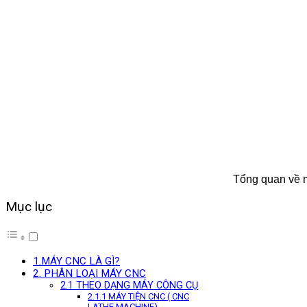
Tổng quan về máy 
Mục lục
1.MÁY CNC LÀ GÌ?
2. PHÂN LOẠI MÁY CNC
2.1 THEO DẠNG MÁY CÔNG CỤ
2.1.1 MÁY TIỆN CNC ( CNC
LATHE MACHINE)