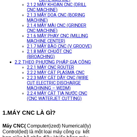
2.1.2 MÁY KHOAN CNC (DRILL
CNC MACHINE)
2.1.3 MÁY DOA CNC (BORING
MACHINE)
2.1.4 MÁY MÀI CNC (GRINDER
CNC MACHINE)
2.1.6 MÁY PHAY CNC (MILLING
MACHINE CENTER)
2.1.7 MÁY BÀO CNC (V GROOVE)
2.1.8 MÁY CHUỐT CNC
(BROACHING)
2.2 THEO PHƯƠNG PHÁP GIA CÔNG
2.2.1 MÁY CNC ROUTER
2.2.2 MÁY CẮT PLASMA CNC
2.2.3 MÁY CẮT DÂY CNC (WIRE
CUT ELECTRIC DISCHARGE
MACHINING – WEDM)
2.2.4 MÁY CẮT TIA NƯỚC CNC
(CNC WATERJET CUTTING)
1.MÁY CNC LÀ GÌ?
Máy CNC(
Computer(ized) Numerical(ly)
Control(led) là một loại máy công cụ kết