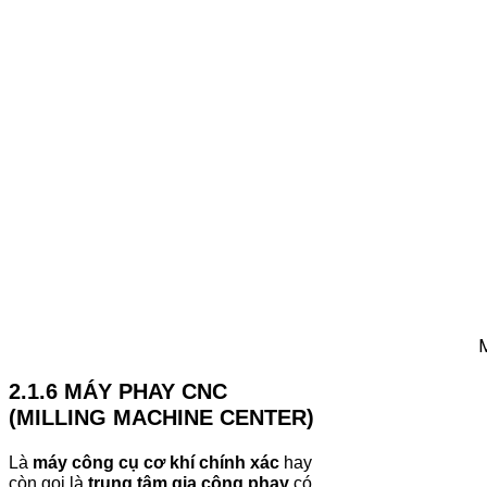
Máy mài c
2.1.6 MÁY PHAY CNC
(MILLING MACHINE CENTER)
Là
máy công cụ cơ khí chính xác
hay
còn gọi là
trung tâm gia công phay
có