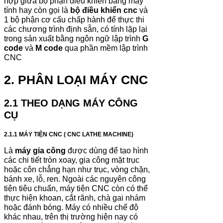
hợp giữa bộ phận điều khiển bằng máy
tính hay còn gọi là
bộ điều khiển cnc
và
1 bộ phận cơ cấu chấp hành để thực thi
các chương trình định sẵn, có tính lặp lại
trong sản xuất bằng ngôn ngữ lập trình
G
code
và
M code
qua phần mềm lập trình
CNC
2. PHÂN LOẠI MÁY CNC
2.1 THEO DẠNG MÁY CÔNG
CỤ
2.1.1
MÁY TIỆN CNC ( CNC LATHE MACHINE)
Là
máy gia công
được dùng để tạo hình
các chi tiết tròn xoay, gia công mặt trục
hoặc côn chẳng hạn như trục, vòng chặn,
bánh xe, lỗ, ren. Ngoài các nguyên công
tiện tiêu chuẩn, máy tiện CNC còn có thể
thực hiện khoan, cắt rãnh, chà gai nhám
hoặc đánh bóng. Máy có nhiều chế độ
khác nhau, trên thị trường hiện nay có