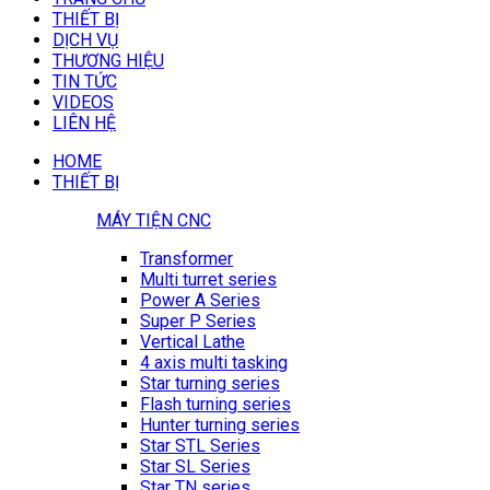
THIẾT BỊ
DỊCH VỤ
THƯƠNG HIỆU
TIN TỨC
VIDEOS
LIÊN HỆ
HOME
THIẾT BỊ
MÁY TIỆN CNC
Transformer
Multi turret series
Power A Series
Super P Series
Vertical Lathe
4 axis multi tasking
Star turning series
Flash turning series
Hunter turning series
Star STL Series
Star SL Series
Star TN series