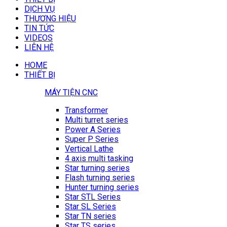
DỊCH VỤ
THƯƠNG HIỆU
TIN TỨC
VIDEOS
LIÊN HỆ
HOME
THIẾT BỊ
MÁY TIỆN CNC
Transformer
Multi turret series
Power A Series
Super P Series
Vertical Lathe
4 axis multi tasking
Star turning series
Flash turning series
Hunter turning series
Star STL Series
Star SL Series
Star TN series
Star TS series