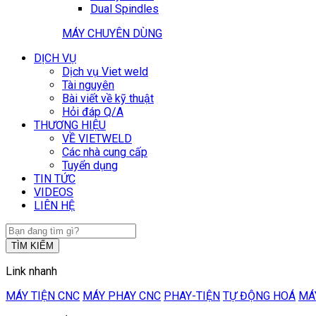
Dual Spindles
MÁY CHUYÊN DÙNG
DỊCH VỤ
Dịch vụ Viet weld
Tài nguyên
Bài viết về kỹ thuật
Hỏi đáp Q/A
THƯƠNG HIỆU
VỀ VIETWELD
Các nhà cung cấp
Tuyển dụng
TIN TỨC
VIDEOS
LIÊN HỆ
TÌM KIẾM
Link nhanh
MÁY TIỆN CNC
MÁY PHAY CNC
PHAY-TIỆN
TỰ ĐỘNG HOÁ
MÁ