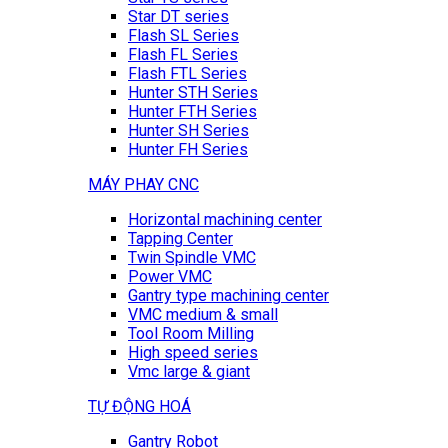
Star DT series
Flash SL Series
Flash FL Series
Flash FTL Series
Hunter STH Series
Hunter FTH Series
Hunter SH Series
Hunter FH Series
MÁY PHAY CNC
Horizontal machining center
Tapping Center
Twin Spindle VMC
Power VMC
Gantry type machining center
VMC medium & small
Tool Room Milling
High speed series
Vmc large & giant
TỰ ĐỘNG HOÁ
Gantry Robot