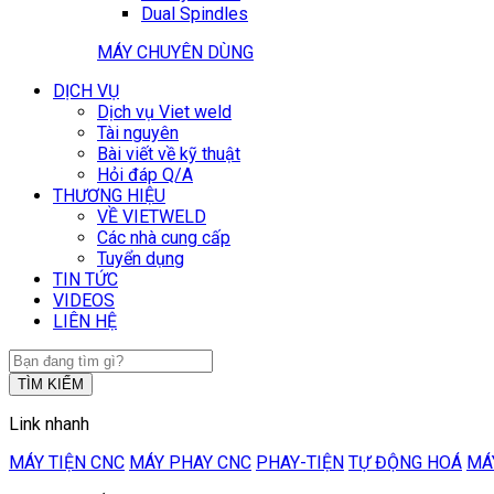
Dual Spindles
MÁY CHUYÊN DÙNG
DỊCH VỤ
Dịch vụ Viet weld
Tài nguyên
Bài viết về kỹ thuật
Hỏi đáp Q/A
THƯƠNG HIỆU
VỀ VIETWELD
Các nhà cung cấp
Tuyển dụng
TIN TỨC
VIDEOS
LIÊN HỆ
TÌM KIẾM
Link nhanh
MÁY TIỆN CNC
MÁY PHAY CNC
PHAY-TIỆN
TỰ ĐỘNG HOÁ
MÁ