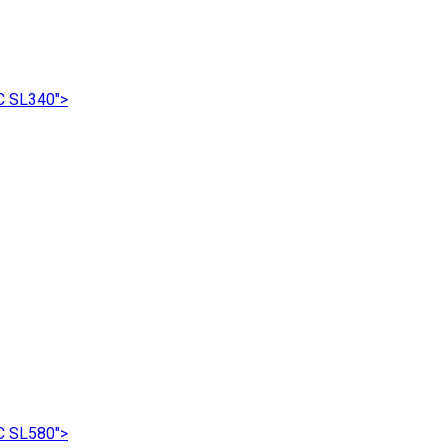
C SL340">
C SL580">