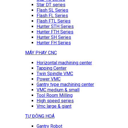
Star DT series
Flash SL Series
Flash FL Series
Flash FTL Series
Hunter STH Series
Hunter FTH Series
Hunter SH Series
Hunter FH Series
MÁY PHAY CNC
Horizontal machining center
Tapping Center
Twin Spindle VMC
Power VMC
Gantry type machining center
VMC medium & small
Tool Room Milling
High speed series
Vmc large & giant
TỰ ĐỘNG HOÁ
Gantry Robot