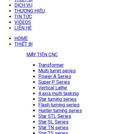
DỊCH VỤ
THƯƠNG HIỆU
TIN TỨC
VIDEOS
LIÊN HỆ
HOME
THIẾT BỊ
MÁY TIỆN CNC
Transformer
Multi turret series
Power A Series
Super P Series
Vertical Lathe
4 axis multi tasking
Star turning series
Flash turning series
Hunter turning series
Star STL Series
Star SL Series
Star TN series
Star TS series