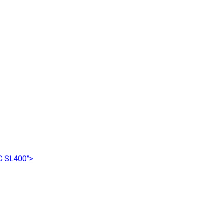
C SL400">