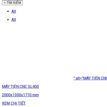
+ TÌM KIẾM
All
All
" alt="MÁY TIỆN CN
MÁY TIỆN CNC SL400
2000x1300x1710 mm
XEM CHI TIẾT