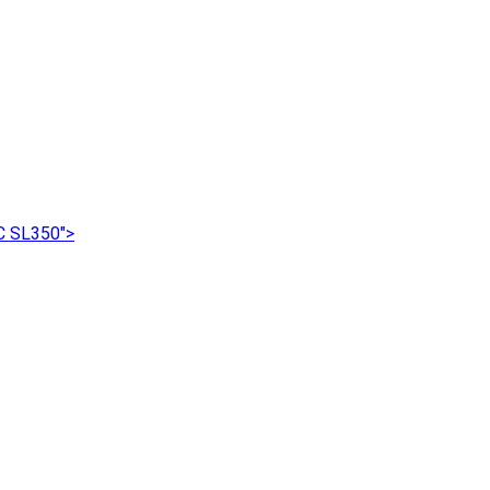
C SL350">