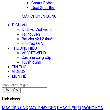
Gantry Robot
Dual Spindles
MÁY CHUYÊN DÙNG
DỊCH VỤ
Dịch vụ Viet weld
Tài nguyên
Bài viết về kỹ thuật
Hỏi đáp Q/A
THƯƠNG HIỆU
VỀ VIETWELD
Các nhà cung cấp
Tuyển dụng
TIN TỨC
VIDEOS
LIÊN HỆ
TÌM KIẾM
Link nhanh
MÁY TIỆN CNC
MÁY PHAY CNC
PHAY-TIỆN
TỰ ĐỘNG HOÁ