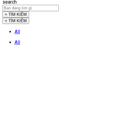
search
+ TÌM KIẾM
+ TÌM KIẾM
All
All
CÔNG TY TNHH CÔNG NGHỆ VÀ THIẾT BỊ VIETWELD
VPGD: Số 38, Ngõ 44, Phạm Thận Duật, Mai Dịch, Cầu Giấy,
Hà Nội
Mã Số Thuế: 0106457156
Email: vietweld@gmail.com
Điện thoại/Fax: 024 - 62873238 Di động: 0915933363
SHOWROOM TẠI HẢI PHÒNG
Địa chỉ: 6A Đường An Dương 2, Xã An Thái, Huyện An Dương,
Hải Phòng
Điện thoại: 0916703687