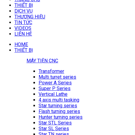
THIẾT BỊ
DỊCH VỤ
THƯƠNG HIỆU
TIN TỨC
VIDEOS
LIÊN HỆ
HOME
THIẾT BỊ
MÁY TIỆN CNC
Transformer
Multi turret series
Power A Series
Super P Series
Vertical Lathe
4 axis multi tasking
Star turning series
Flash turning series
Hunter turning series
Star STL Series
Star SL Series
Star TN series