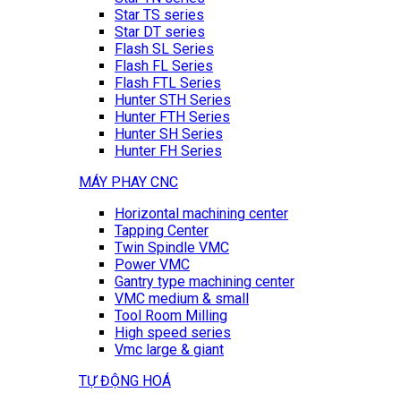
Star TS series
Star DT series
Flash SL Series
Flash FL Series
Flash FTL Series
Hunter STH Series
Hunter FTH Series
Hunter SH Series
Hunter FH Series
MÁY PHAY CNC
Horizontal machining center
Tapping Center
Twin Spindle VMC
Power VMC
Gantry type machining center
VMC medium & small
Tool Room Milling
High speed series
Vmc large & giant
TỰ ĐỘNG HOÁ