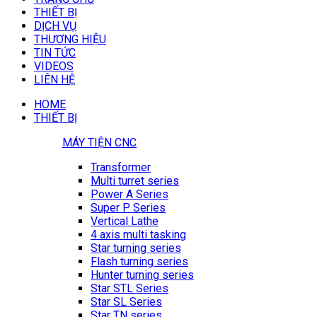
THIẾT BỊ
DỊCH VỤ
THƯƠNG HIỆU
TIN TỨC
VIDEOS
LIÊN HỆ
HOME
THIẾT BỊ
MÁY TIỆN CNC
Transformer
Multi turret series
Power A Series
Super P Series
Vertical Lathe
4 axis multi tasking
Star turning series
Flash turning series
Hunter turning series
Star STL Series
Star SL Series
Star TN series