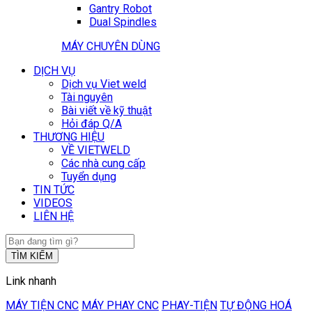
Gantry Robot
Dual Spindles
MÁY CHUYÊN DÙNG
DỊCH VỤ
Dịch vụ Viet weld
Tài nguyên
Bài viết về kỹ thuật
Hỏi đáp Q/A
THƯƠNG HIỆU
VỀ VIETWELD
Các nhà cung cấp
Tuyển dụng
TIN TỨC
VIDEOS
LIÊN HỆ
TÌM KIẾM
Link nhanh
MÁY TIỆN CNC
MÁY PHAY CNC
PHAY-TIỆN
TỰ ĐỘNG HOÁ