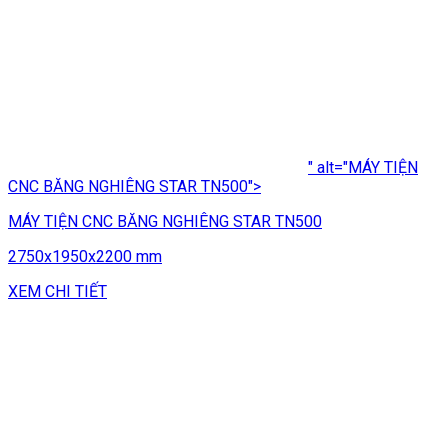
" alt="MÁY TIỆN
CNC BĂNG NGHIÊNG STAR TN500">
MÁY TIỆN CNC BĂNG NGHIÊNG STAR TN500
2750x1950x2200 mm
XEM CHI TIẾT
CÔNG TY TNHH CÔNG NGHỆ VÀ THIẾT BỊ VIETWELD
VPGD: Số 38, Ngõ 44, Phạm Thận Duật, Mai Dịch, Cầu Giấy,
Hà Nội
Mã Số Thuế: 0106457156
Email: vietweld@gmail.com
Điện thoại/Fax: 024 - 62873238 Di động: 0915933363