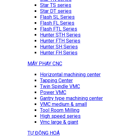
Star TS series
Star DT series
Flash SL Series
Flash FL Series
Flash FTL Series
Hunter STH Series
Hunter FTH Series
Hunter SH Series
Hunter FH Series
MÁY PHAY CNC
Horizontal machining center
Tapping Center
Twin Spindle VMC
Power VMC
Gantry type machining center
VMC medium & small
Tool Room Milling
High speed series
Vmc large & giant
TỰ ĐỘNG HOÁ