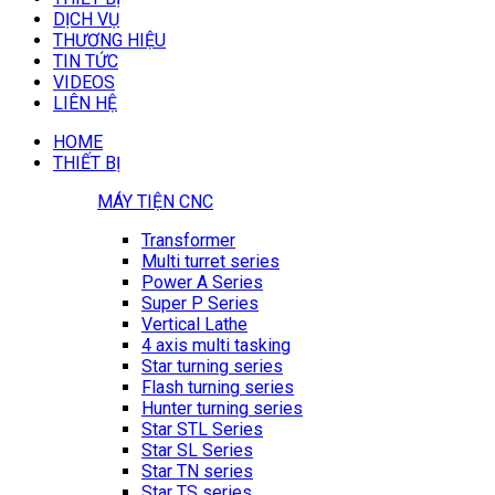
DỊCH VỤ
THƯƠNG HIỆU
TIN TỨC
VIDEOS
LIÊN HỆ
HOME
THIẾT BỊ
MÁY TIỆN CNC
Transformer
Multi turret series
Power A Series
Super P Series
Vertical Lathe
4 axis multi tasking
Star turning series
Flash turning series
Hunter turning series
Star STL Series
Star SL Series
Star TN series
Star TS series