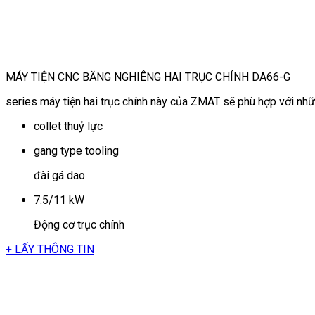
MÁY TIỆN CNC BĂNG NGHIÊNG HAI TRỤC CHÍNH DA66-G
series máy tiện hai trục chính này của ZMAT sẽ phù hợp với nhữn
collet thuỷ lực
gang type tooling
đài gá dao
7.5/11 kW
Động cơ trục chính
+ LẤY THÔNG TIN