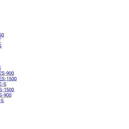
50
T
G
S
ES-900
ES-1500
E-S
S-1500
S-900
-S