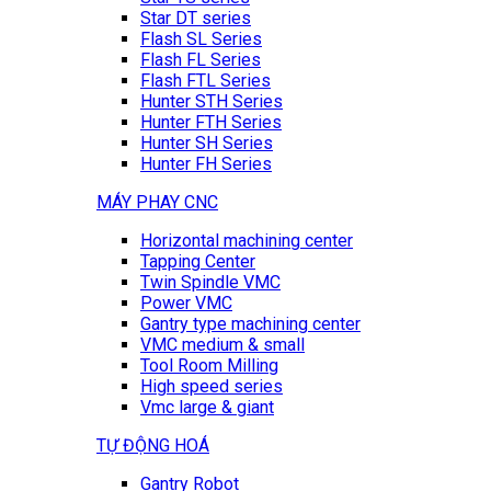
Star DT series
Flash SL Series
Flash FL Series
Flash FTL Series
Hunter STH Series
Hunter FTH Series
Hunter SH Series
Hunter FH Series
MÁY PHAY CNC
Horizontal machining center
Tapping Center
Twin Spindle VMC
Power VMC
Gantry type machining center
VMC medium & small
Tool Room Milling
High speed series
Vmc large & giant
TỰ ĐỘNG HOÁ
Gantry Robot