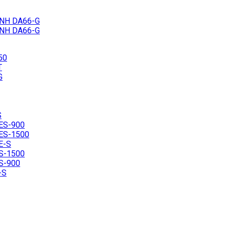
ÍNH DA66-G
ÍNH DA66-G
50
T
G
S
ES-900
ES-1500
E-S
S-1500
S-900
-S