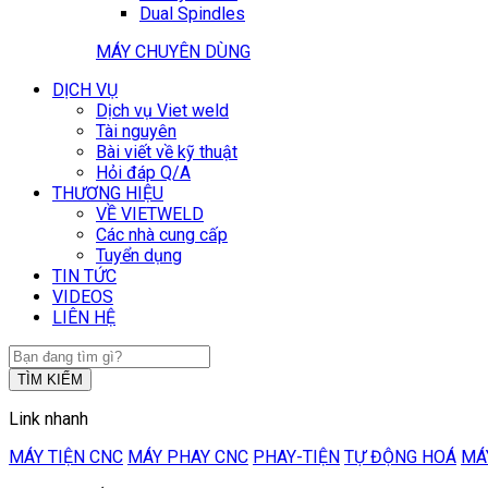
Dual Spindles
MÁY CHUYÊN DÙNG
DỊCH VỤ
Dịch vụ Viet weld
Tài nguyên
Bài viết về kỹ thuật
Hỏi đáp Q/A
THƯƠNG HIỆU
VỀ VIETWELD
Các nhà cung cấp
Tuyển dụng
TIN TỨC
VIDEOS
LIÊN HỆ
TÌM KIẾM
Link nhanh
MÁY TIỆN CNC
MÁY PHAY CNC
PHAY-TIỆN
TỰ ĐỘNG HOÁ
MÁ