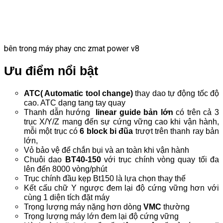
bên trong máy phay cnc zmat power v8
Ưu điểm nổi bật
ATC( Automatic tool change)
thay dao tự động tốc độ
cao.
ATC dạng tang tay quay
Thanh dẫn hướng
linear guide bản lớn
có trên cả 3
trục X/Y/Z mang đến sự cứng vững cao khi vận hành,
mỗi một trục có
6 block bi đũa
trượt trên thanh ray bản
lớn,
Vỏ bảo vệ để chắn bụi và an toàn khi vận hành
Chuôi dao
BT40-150
với trục chính vòng quay tối đa
lên đến 8000 vòng/phút
Trục chính đầu kẹp Bt150 là lựa chọn thay thế
Kết cấu chữ Y ngược đem lại độ cứng vững hơn với
cùng 1 diện tích đặt máy
Trọng lượng máy nặng hơn dòng
VMC
thường
Trọng lượng máy lớn đem lại độ cứng vững