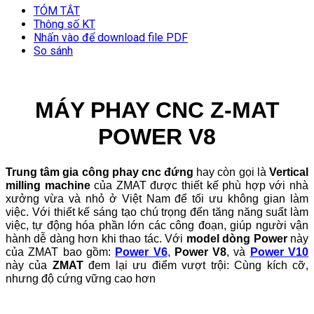
TÓM TẮT
Thông số KT
Nhấn vào để download file PDF
So sánh
MÁY PHAY CNC Z-MAT
POWER V8
Trung tâm gia công phay cnc đứng
hay còn gọi là
Vertical
milling machine
của ZMAT được thiết kế phù hợp với nhà
xưởng vừa và nhỏ ở Việt Nam để tối ưu không gian làm
việc. Với thiết kế sáng tạo chú trọng đến tăng năng suất làm
việc, tự động hóa phần lớn các công đoạn, giúp người vận
hành dễ dàng hơn khi thao tác.
Với
model dòng Power
này
của ZMAT bao gồm:
Power V6
,
Power V8
, và
Power V10
này của
ZMAT
đem lại ưu điểm vượt trội: Cùng kích cỡ,
nhưng độ cứng vững cao hơn