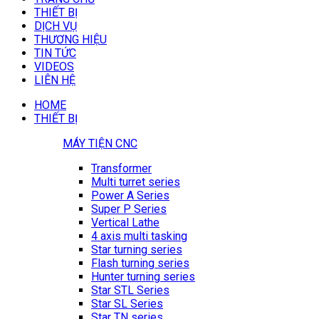
THIẾT BỊ
DỊCH VỤ
THƯƠNG HIỆU
TIN TỨC
VIDEOS
LIÊN HỆ
HOME
THIẾT BỊ
MÁY TIỆN CNC
Transformer
Multi turret series
Power A Series
Super P Series
Vertical Lathe
4 axis multi tasking
Star turning series
Flash turning series
Hunter turning series
Star STL Series
Star SL Series
Star TN series