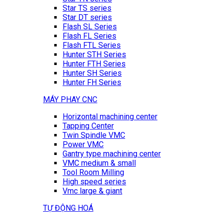
Star TS series
Star DT series
Flash SL Series
Flash FL Series
Flash FTL Series
Hunter STH Series
Hunter FTH Series
Hunter SH Series
Hunter FH Series
MÁY PHAY CNC
Horizontal machining center
Tapping Center
Twin Spindle VMC
Power VMC
Gantry type machining center
VMC medium & small
Tool Room Milling
High speed series
Vmc large & giant
TỰ ĐỘNG HOÁ