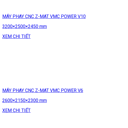
MÁY PHAY CNC Z-MAT VMC POWER V10
3200×2500×2450 mm
XEM CHI TIẾT
MÁY PHAY CNC Z-MAT VMC POWER V6
2600×2150×2300 mm
XEM CHI TIẾT
CÔNG TY TNHH CÔNG NGHỆ VÀ THIẾT BỊ VIETWELD
VPGD: Số 38, Ngõ 44, Phạm Thận Duật, Mai Dịch, Cầu Giấy,