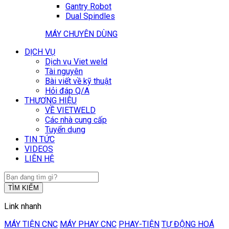
Gantry Robot
Dual Spindles
MÁY CHUYÊN DÙNG
DỊCH VỤ
Dịch vụ Viet weld
Tài nguyên
Bài viết về kỹ thuật
Hỏi đáp Q/A
THƯƠNG HIỆU
VỀ VIETWELD
Các nhà cung cấp
Tuyển dụng
TIN TỨC
VIDEOS
LIÊN HỆ
TÌM KIẾM
Link nhanh
MÁY TIỆN CNC
MÁY PHAY CNC
PHAY-TIỆN
TỰ ĐỘNG HOÁ