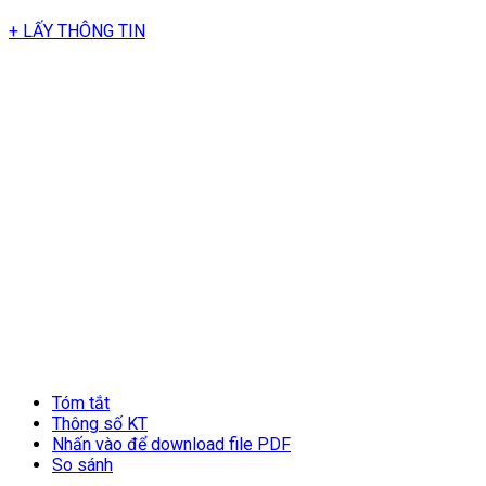
+ LẤY THÔNG TIN
Tóm tắt
Thông số KT
Nhấn vào để download file PDF
So sánh