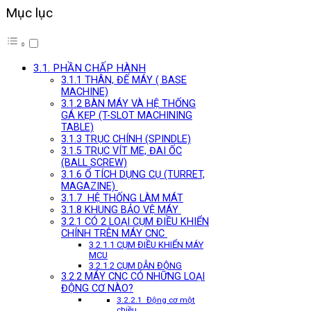
Mục lục
3.1. PHẦN CHẤP HÀNH
3.1.1 THÂN, ĐẾ MÁY ( BASE
MACHINE)
3.1.2 BÀN MÁY VÀ HỆ THỐNG
GÁ KẸP (T-SLOT MACHINING
TABLE)
3.1.3 TRỤC CHÍNH (SPINDLE)
3.1.5 TRỤC VÍT ME, ĐAI ỐC
(BALL SCREW)
3.1.6 Ổ TÍCH DỤNG CỤ (TURRET,
MAGAZINE)
3.1.7 HỆ THỐNG LÀM MÁT
3.1.8 KHUNG BẢO VỆ MÁY
3.2.1 CÓ 2 LOẠI CỤM ĐIỀU KHIỂN
CHÍNH TRÊN MÁY CNC
3.2.1.1 CỤM ĐIỀU KHIỂN MÁY
MCU
3.2.1.2 CỤM DẪN ĐỘNG
3.2.2 MÁY CNC CÓ NHỮNG LOẠI
ĐỘNG CƠ NÀO?
3.2.2.1 Động cơ một
chiều