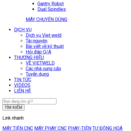
Gantry Robot
Dual Spindles
MÁY CHUYÊN DÙNG
DỊCH VỤ
Dịch vụ Viet weld
Tài nguyên
Bài viết về kỹ thuật
Hỏi đáp Q/A
THƯƠNG HIỆU
VỀ VIETWELD
Các nhà cung cấp
Tuyển dụng
TIN TỨC
VIDEOS
LIÊN HỆ
TÌM KIẾM
Link nhanh
MÁY TIỆN CNC
MÁY PHAY CNC
PHAY-TIỆN
TỰ ĐỘNG HOÁ