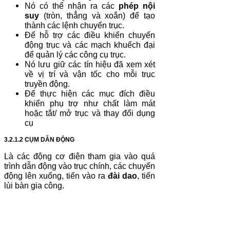
Nó có thể nhận ra các
phép nội
suy
(tròn, thẳng và xoắn) để tạo
thành các lệnh chuyển trục.
Để hỗ trợ các điều khiển chuyển
động trục và các mạch khuếch đại
để quản lý các công cụ trục.
Nó lưu giữ các tín hiệu đã xem xét
về vị trí và vận tốc cho mỗi trục
truyền động.
Để thực hiện các mục đích điều
khiển phụ trợ như chất làm mát
hoặc tắt/ mở trục và thay đổi dụng
cụ
3.2.1.2 CỤM DẪN ĐỘNG
Là các động cơ điện tham gia vào quá
trình dẫn động vào trục chính, các chuyển
động lên xuống, tiến vào ra
đài dao
, tiến
lùi bàn gia công.